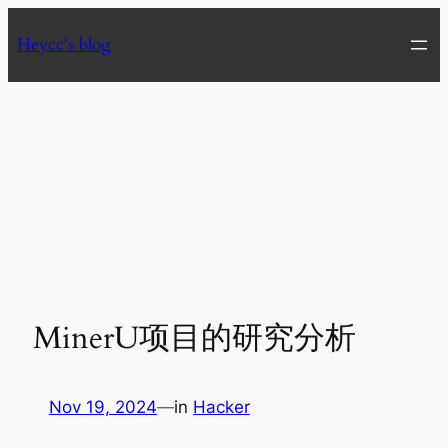
Skip
Heycc's blog
to
content
MinerU项目的研究分析
Nov 19, 2024
—
in
Hacker