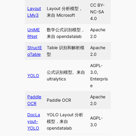
CC BY-
Layout
Layout 分析模型，
NC-SA
LMv3
来自 Microsoft
4.0
UniME
数学公式识别模型，
Apache
RNet
来自 opendatalab
2.0
StructE
Table 识别和解析模
Apache
qTable
型
2.0
AGPL-
公式识别模型。来自
3.0,
YOLO
ultralytics
Enterpris
e
Paddle
Apache
Paddle OCR
OCR
2.0
DocLa
YOLO Layout 分析
AGPL-
yout-
模型，来自
3.0
YOLO
opendatalab