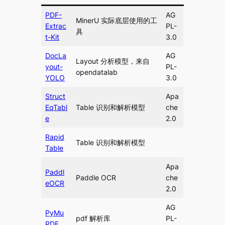
PDF-
AG
MinerU 实际底层使用的工
Extrac
PL-
具
t-Kit
3.0
DocLa
AG
Layout 分析模型，来自
yout-
PL-
opendatalab
YOLO
3.0
Struct
Apa
EqTabl
Table 识别和解析模型
che
e
2.0
Rapid
Table 识别和解析模型
Table
Apa
Paddl
Paddle OCR
che
eOCR
2.0
AG
PyMu
pdf 解析库
PL-
PDF