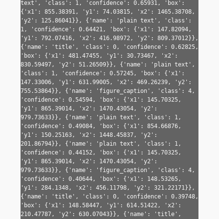
text', 'class': 1, 'confidence': 0.65931, 'box': 
{'x1': 855.38391, 'y1': 74.03815, 'x2': 1465.38708, 
'y2': 125.86041}}, {'name': 'plain text', 'class': 
1, 'confidence': 0.64421, 'box': {'x1': 147.82094, 
'y1': 792.07416, 'x2': 416.98972, 'y2': 809.37012}}, 
{'name': 'title', 'class': 0, 'confidence': 0.62825, 
'box': {'x1': 481.47455, 'y1': 30.73467, 'x2': 
830.59497, 'y2': 51.26509}}, {'name': 'plain text', 
'class': 1, 'confidence': 0.57245, 'box': {'x1': 
147.33006, 'y1': 631.99005, 'x2': 469.26239, 'y2': 
755.53864}}, {'name': 'figure_caption', 'class': 4, 
'confidence': 0.54594, 'box': {'x1': 145.70325, 
'y1': 865.39014, 'x2': 1470.43054, 'y2': 
979.73633}}, {'name': 'plain text', 'class': 1, 
'confidence': 0.49084, 'box': {'x1': 854.66876, 
'y1': 150.25163, 'x2': 1448.45837, 'y2': 
201.86794}}, {'name': 'plain text', 'class': 1, 
'confidence': 0.44152, 'box': {'x1': 145.70325, 
'y1': 865.39014, 'x2': 1470.43054, 'y2': 
979.73633}}, {'name': 'figure_caption', 'class': 4, 
'confidence': 0.40644, 'box': {'x1': 148.53265, 
'y1': 284.1348, 'x2': 456.11798, 'y2': 321.22171}}, 
{'name': 'title', 'class': 0, 'confidence': 0.39748, 
'box': {'x1': 148.58447, 'y1': 614.51422, 'x2': 
210.47787, 'y2': 630.07043}}, {'name': 'title', 