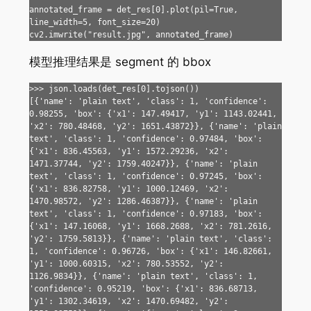
annotated_frame = det_res[0].plot(pil=True, 
line_width=5, font_size=20)

cv2.imwrite("result.jpg", annotated_frame)
模型推理结果是 segment 的 bbox
>>> json.loads(det_res[0].tojson())

[{'name': 'plain text', 'class': 1, 'confidence': 
0.98255, 'box': {'x1': 147.49417, 'y1': 1143.02441, 
'x2': 780.48468, 'y2': 1651.43872}}, {'name': 'plain 
text', 'class': 1, 'confidence': 0.97484, 'box': 
{'x1': 836.45563, 'y1': 1572.29236, 'x2': 
1471.37744, 'y2': 1759.40247}}, {'name': 'plain 
text', 'class': 1, 'confidence': 0.97245, 'box': 
{'x1': 836.82758, 'y1': 1000.12469, 'x2': 
1470.98572, 'y2': 1286.46387}}, {'name': 'plain 
text', 'class': 1, 'confidence': 0.97183, 'box': 
{'x1': 147.16068, 'y1': 1668.2688, 'x2': 781.2616, 
'y2': 1759.5813}}, {'name': 'plain text', 'class': 
1, 'confidence': 0.96726, 'box': {'x1': 146.82661, 
'y1': 1000.60315, 'x2': 780.53552, 'y2': 
1126.9834}}, {'name': 'plain text', 'class': 1, 
'confidence': 0.95219, 'box': {'x1': 836.68713, 
'y1': 1302.34619, 'x2': 1470.69482, 'y2': 