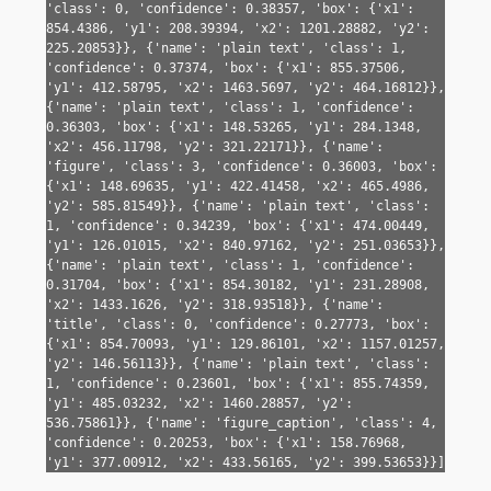
'class': 0, 'confidence': 0.38357, 'box': {'x1': 
854.4386, 'y1': 208.39394, 'x2': 1201.28882, 'y2': 
225.20853}}, {'name': 'plain text', 'class': 1, 
'confidence': 0.37374, 'box': {'x1': 855.37506, 
'y1': 412.58795, 'x2': 1463.5697, 'y2': 464.16812}}, 
{'name': 'plain text', 'class': 1, 'confidence': 
0.36303, 'box': {'x1': 148.53265, 'y1': 284.1348, 
'x2': 456.11798, 'y2': 321.22171}}, {'name': 
'figure', 'class': 3, 'confidence': 0.36003, 'box': 
{'x1': 148.69635, 'y1': 422.41458, 'x2': 465.4986, 
'y2': 585.81549}}, {'name': 'plain text', 'class': 
1, 'confidence': 0.34239, 'box': {'x1': 474.00449, 
'y1': 126.01015, 'x2': 840.97162, 'y2': 251.03653}}, 
{'name': 'plain text', 'class': 1, 'confidence': 
0.31704, 'box': {'x1': 854.30182, 'y1': 231.28908, 
'x2': 1433.1626, 'y2': 318.93518}}, {'name': 
'title', 'class': 0, 'confidence': 0.27773, 'box': 
{'x1': 854.70093, 'y1': 129.86101, 'x2': 1157.01257, 
'y2': 146.56113}}, {'name': 'plain text', 'class': 
1, 'confidence': 0.23601, 'box': {'x1': 855.74359, 
'y1': 485.03232, 'x2': 1460.28857, 'y2': 
536.75861}}, {'name': 'figure_caption', 'class': 4, 
'confidence': 0.20253, 'box': {'x1': 158.76968, 
'y1': 377.00912, 'x2': 433.56165, 'y2': 399.53653}}]