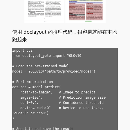
使用 doclayout 的推理代码，很容易就能在本地
跑起来
import cv2

from doclayout_yolo import YOLOv10

# Load the pre-trained model

model = YOLOv10("path/to/provided/model")

# Perform prediction

det_res = model.predict(

    "path/to/image",   # Image to predict

    imgsz=1024,        # Prediction image size

    conf=0.2,          # Confidence threshold

    device="cuda:0"    # Device to use (e.g., 
'cuda:0' or 'cpu')

)

# Annotate and save the result
