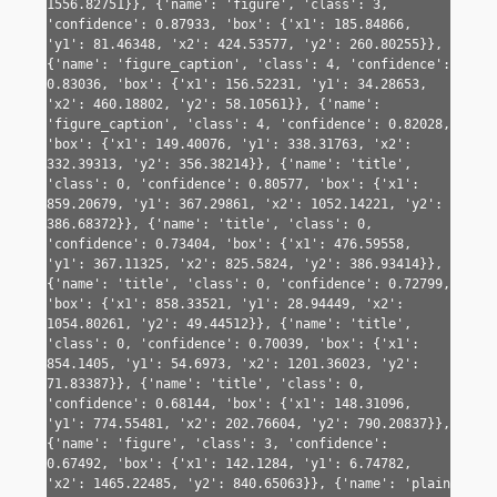
1556.82751}}, {'name': 'figure', 'class': 3, 
'confidence': 0.87933, 'box': {'x1': 185.84866, 
'y1': 81.46348, 'x2': 424.53577, 'y2': 260.80255}}, 
{'name': 'figure_caption', 'class': 4, 'confidence': 
0.83036, 'box': {'x1': 156.52231, 'y1': 34.28653, 
'x2': 460.18802, 'y2': 58.10561}}, {'name': 
'figure_caption', 'class': 4, 'confidence': 0.82028, 
'box': {'x1': 149.40076, 'y1': 338.31763, 'x2': 
332.39313, 'y2': 356.38214}}, {'name': 'title', 
'class': 0, 'confidence': 0.80577, 'box': {'x1': 
859.20679, 'y1': 367.29861, 'x2': 1052.14221, 'y2': 
386.68372}}, {'name': 'title', 'class': 0, 
'confidence': 0.73404, 'box': {'x1': 476.59558, 
'y1': 367.11325, 'x2': 825.5824, 'y2': 386.93414}}, 
{'name': 'title', 'class': 0, 'confidence': 0.72799, 
'box': {'x1': 858.33521, 'y1': 28.94449, 'x2': 
1054.80261, 'y2': 49.44512}}, {'name': 'title', 
'class': 0, 'confidence': 0.70039, 'box': {'x1': 
854.1405, 'y1': 54.6973, 'x2': 1201.36023, 'y2': 
71.83387}}, {'name': 'title', 'class': 0, 
'confidence': 0.68144, 'box': {'x1': 148.31096, 
'y1': 774.55481, 'x2': 202.76604, 'y2': 790.20837}}, 
{'name': 'figure', 'class': 3, 'confidence': 
0.67492, 'box': {'x1': 142.1284, 'y1': 6.74782, 
'x2': 1465.22485, 'y2': 840.65063}}, {'name': 'plain 