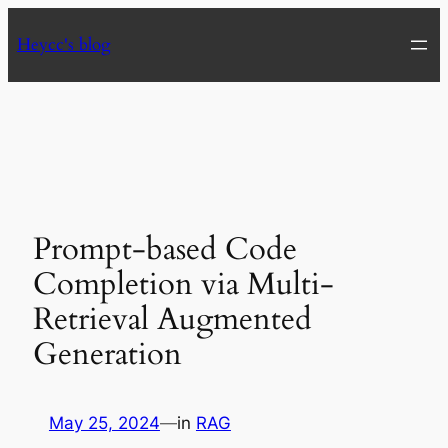
Skip
Heycc's blog
to
content
Prompt-based Code
Completion via Multi-
Retrieval Augmented
Generation
May 25, 2024
—
in
RAG