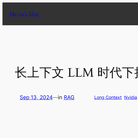
Skip
Heycc's blog
to
content
长上下文 LLM 时代下
Sep 13, 2024
—
in
RAG
Long Context
Nvidia