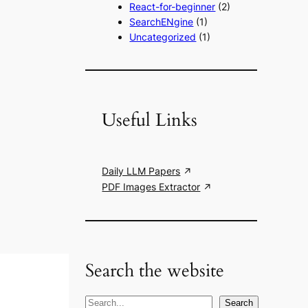
React-for-beginner
(2)
SearchENgine
(1)
Uncategorized
(1)
Useful Links
Daily LLM Papers
PDF Images Extractor
Search the website
S
Search