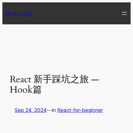
Skip
Heycc's blog
to
content
React 新手踩坑之旅 —
Hook篇
Sep 24, 2024
—
in
React-for-beginner