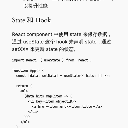
以提升性能
State 和 Hook
React component 中使用 state 来保存数据，
通过 useState 这个 hook 来声明 state，通过
setXXX 来更新 state 的状态。
import React, { useState } from 'react';

function App() {

  const [data, setData] = useState({ hits: [] });

  return (

    <ul>

      {data.hits.map(item => (

        <li key={item.objectID}>

          <a href={item.url}>{item.title}</a>

        </li>

      ))}

    </ul>

  );
